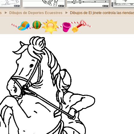
s
Dibujos de Deportes Ecuestres
Dibujos de El jinete controla las rienda