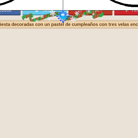
 fiesta decoradas con un pastel de cumpleaños con tres velas en