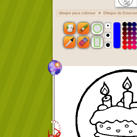
dibujos para colorear
Dibujos de Estacio