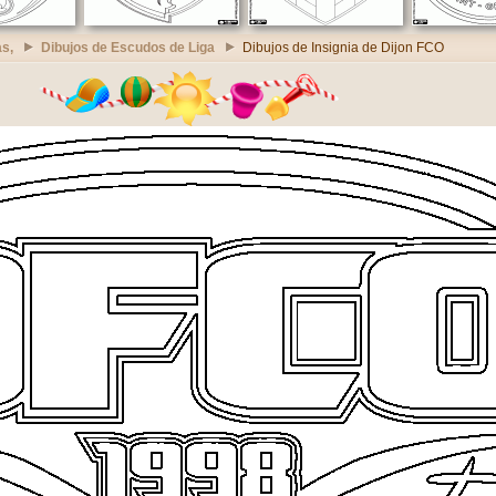
s,
Dibujos de Escudos de Liga
Dibujos de Insignia de Dijon FCO