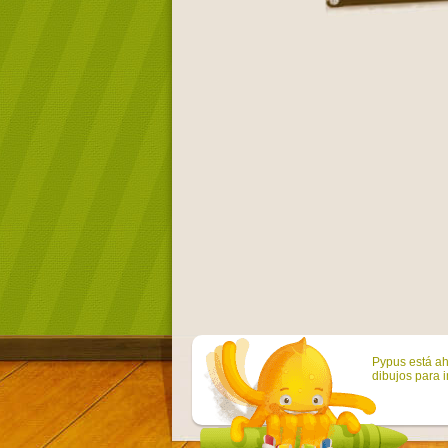
Pypus está ah
dibujos para i