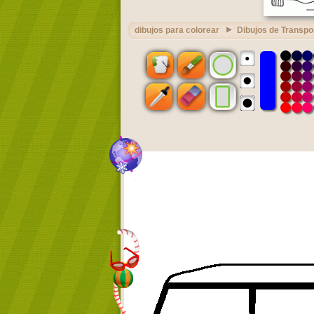
dibujos para colorear
Dibujos de Transpo