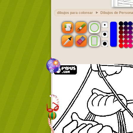
dibujos para colorear
Dibujos de Persona