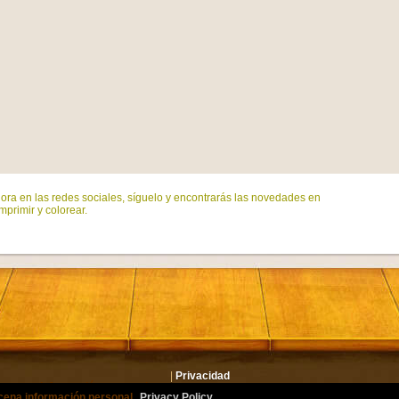
ora en las redes sociales, síguelo y encontrarás las novedades en
mprimir y colorear.
|
Privacidad
lmacena información personal.
Privacy Policy
or.com Todos los derechos reservados. Todos los personajes son marcas registrad
cena información personal.
Privacy Policy