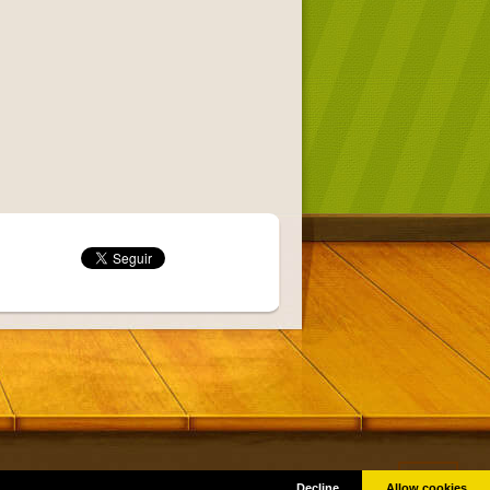
Got it!
as © por sus respectivos creadores.
Decline
Allow cookies