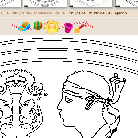
s,
Dibujos de Escudos de Liga
Dibujos de Escudo del GFC Ajaccio