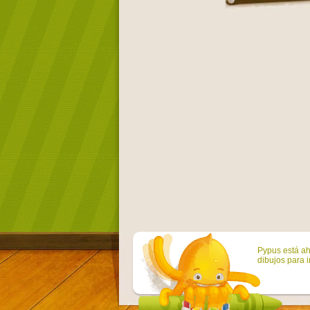
Pypus está ah
dibujos para i