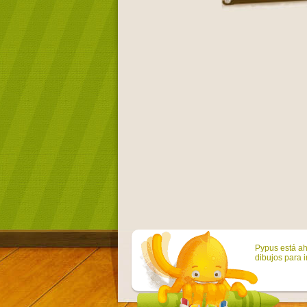
Pypus está ah
dibujos para i