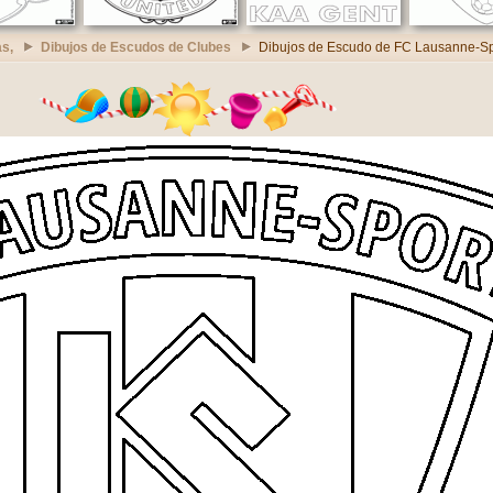
s,
Dibujos de Escudos de Clubes
Dibujos de Escudo de FC Lausanne-Sp