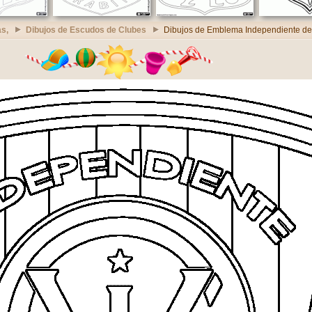
s,
Dibujos de Escudos de Clubes
Dibujos de Emblema Independiente del