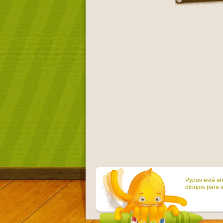
Pypus está ah
dibujos para i