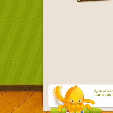
Pypus está ah
dibujos para i