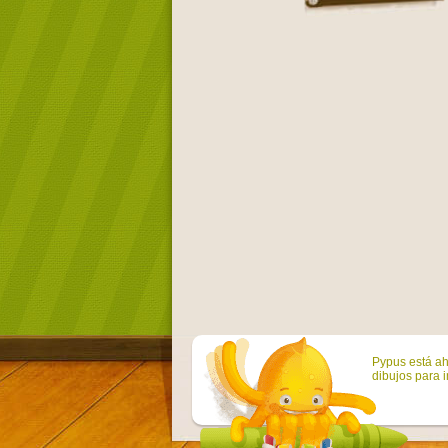
Pypus está ah
dibujos para i