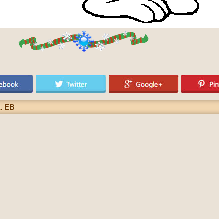
a, EB