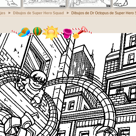
jes
Dibujos de Super Hero Squad
Dibujos de Dr Octopus de Super Hero