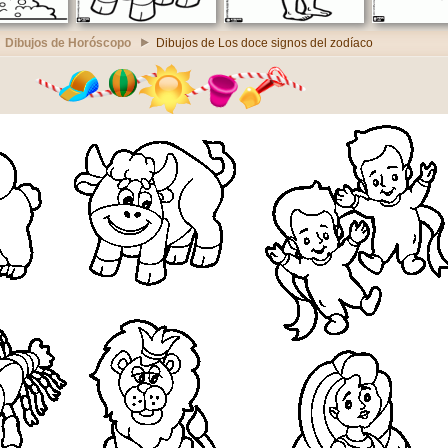
Dibujos de Horóscopo
Dibujos de Los doce signos del zodíaco