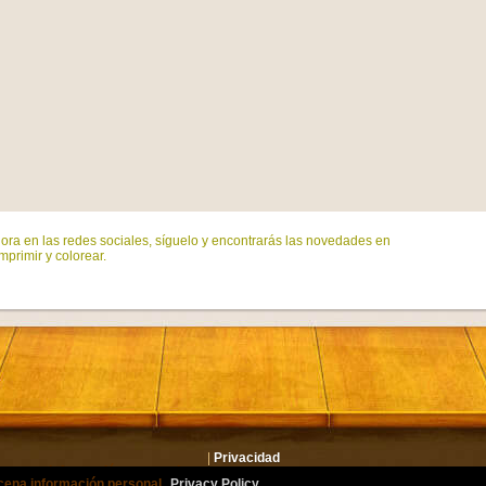
ora en las redes sociales, síguelo y encontrarás las novedades en
mprimir y colorear.
|
Privacidad
lmacena información personal.
Privacy Policy
or.com Todos los derechos reservados. Todos los personajes son marcas registrad
cena información personal.
Privacy Policy