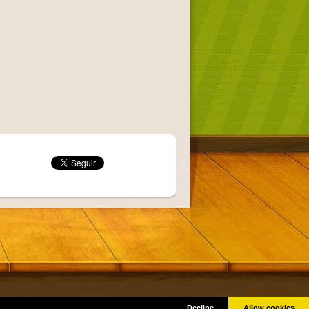
Got it!
as © por sus respectivos creadores.
Decline
Allow cookies