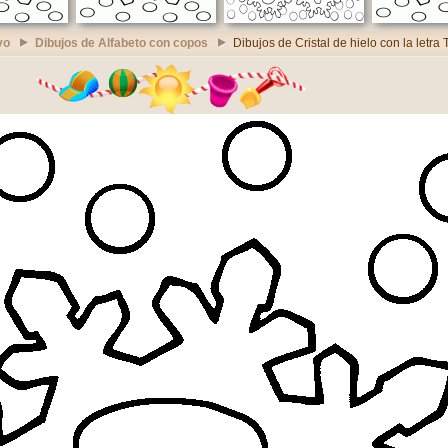
vo
Dibujos de Alfabeto con copos
Dibujos de Cristal de hielo con la letra 