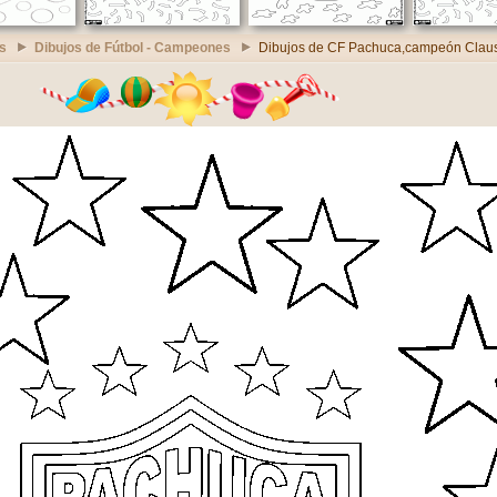
s
Dibujos de Fútbol - Campeones
Dibujos de CF Pachuca,campeón Clau