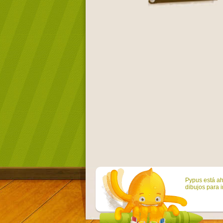
Pypus está ah
dibujos para i