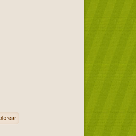
olorear