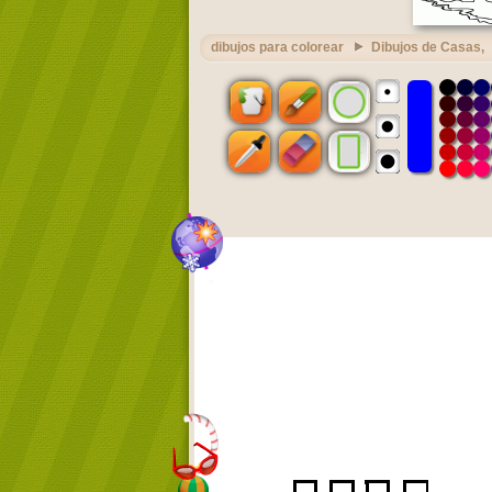
dibujos para colorear
Dibujos de Casas,