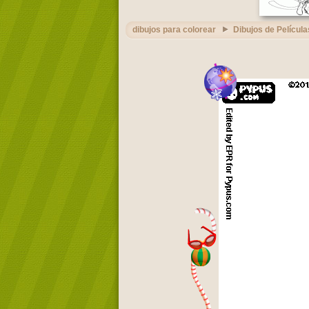
dibujos para colorear
Dibujos de Película