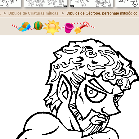
a
Dibujos de Criaturas míticas
Dibujos de Cécrope, personaje mitológico