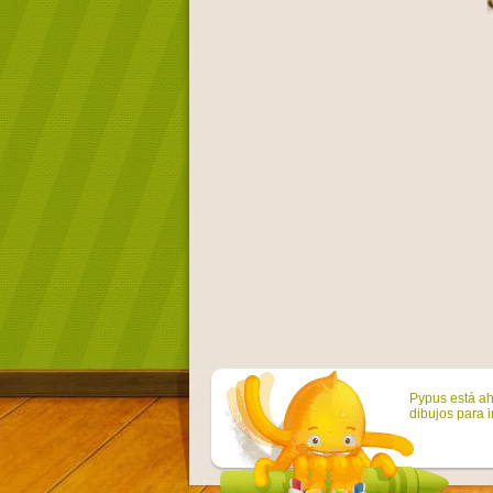
Pypus está ah
dibujos para i