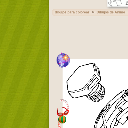
dibujos para colorear
Dibujos de Anime