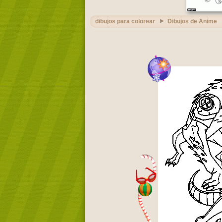
dibujos para colorear
Dibujos de Anime