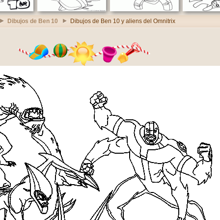
Dibujos de Ben 10
Dibujos de Ben 10 y aliens del Omnitrix