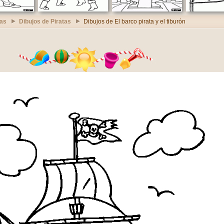
ras
Dibujos de Piratas
Dibujos de El barco pirata y el tiburón