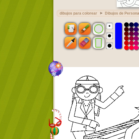
dibujos para colorear
Dibujos de Person