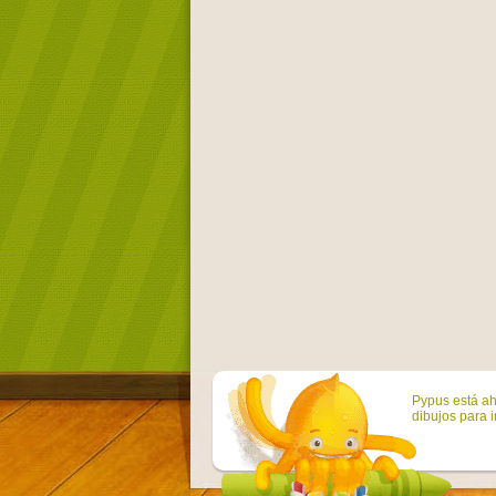
Pypus está ah
dibujos para i