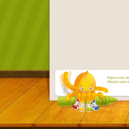
Pypus está ah
dibujos para i