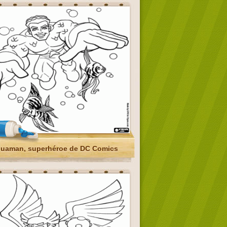
uaman, superhéroe de DC Comics