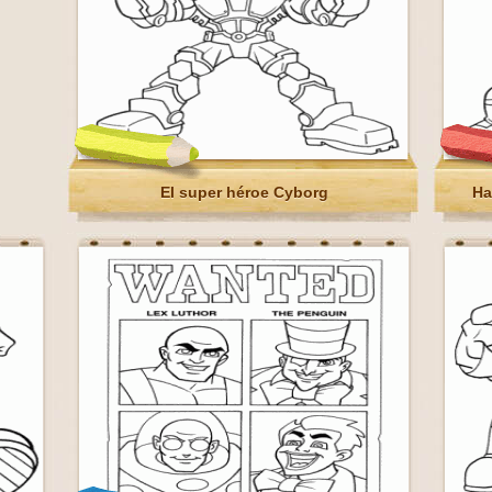
El super héroe Cyborg
Ha