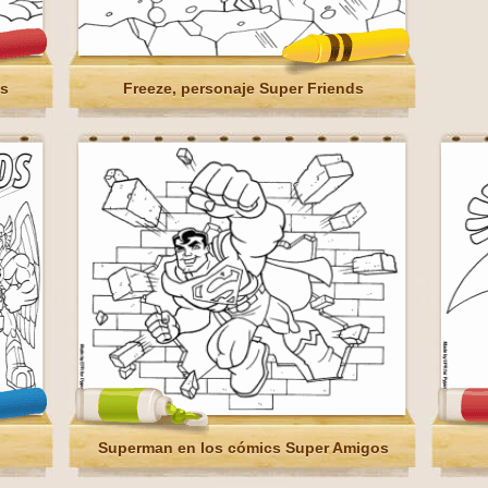
cs
Freeze, personaje Super Friends
Superman en los cómics Super Amigos