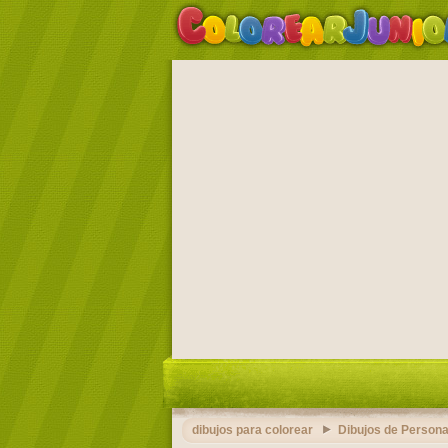
dibujos para colorear
Dibujos de Persona