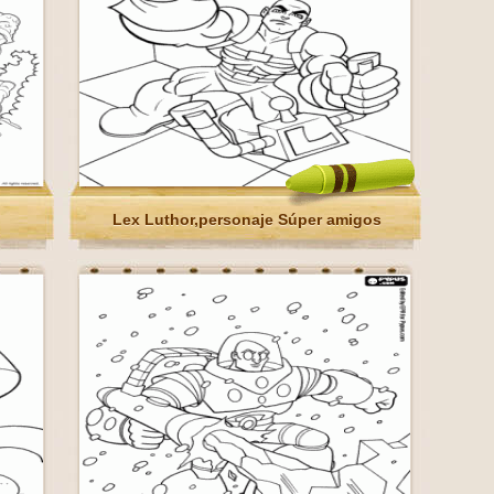
Lex Luthor,personaje Súper amigos