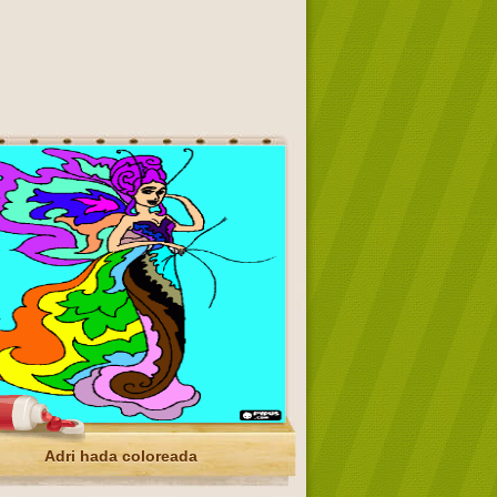
Adri hada coloreada