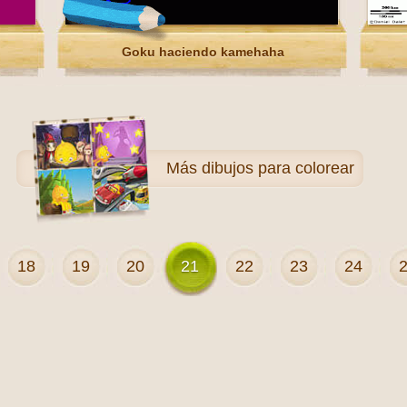
Goku haciendo kamehaha
Más
dibujos para colorear
18
19
20
21
22
23
24