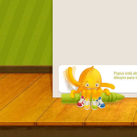
Pypus está ah
dibujos para i