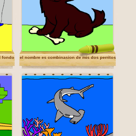
l fondo
el nombre es combinasion de mis dos perritos