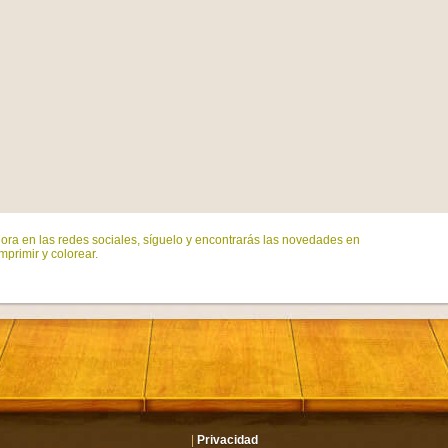
ora en las redes sociales, síguelo y encontrarás las novedades en
mprimir y colorear.
|
Privacidad