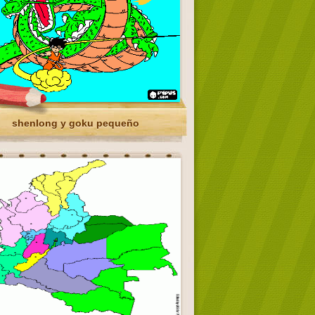
shenlong y goku pequeño