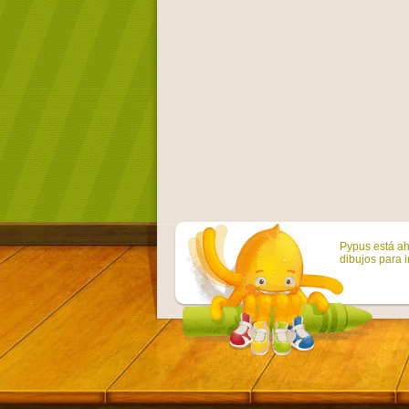
Pypus está ah
dibujos para i