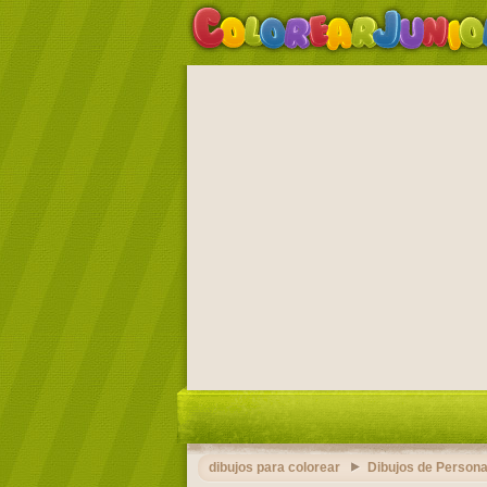
dibujos para colorear
Dibujos de Persona