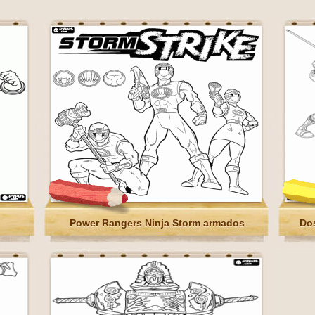
Power Rangers Ninja Storm armados
Dos