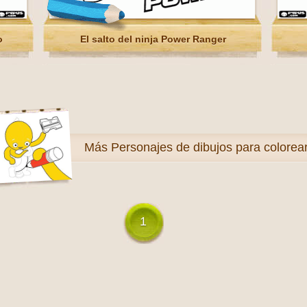
o
El salto del ninja Power Ranger
Más
Personajes de dibujos para colorea
1