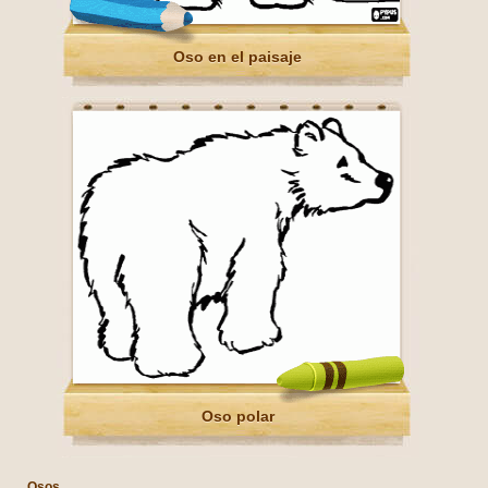
Oso en el paisaje
Oso polar
Osos