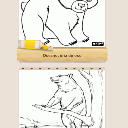
Osezno, cría de oso