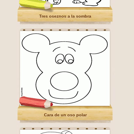
Tres oseznos a la sombra
Cara de un oso polar