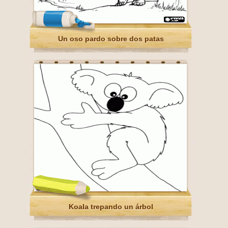
Un oso pardo sobre dos patas
Koala trepando un árbol