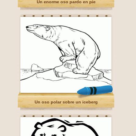
Un enorme oso pardo en pie
Un oso polar sobre un iceberg