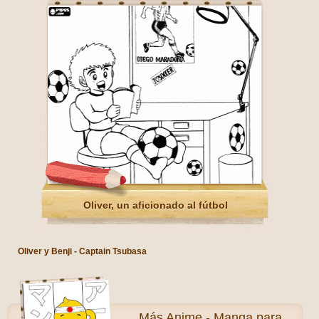
Oliver, un aficionado al fútbol
Oliver y Benji - Captain Tsubasa
Más
Anime - Manga para