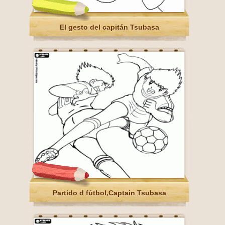
El gesto del capitán Tsubasa
Partido d fútbol,Captain Tsubasa