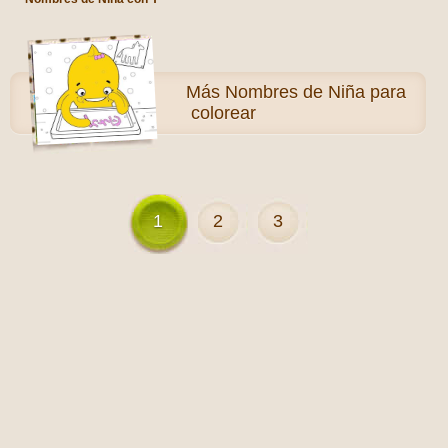
Más
Nombres de Niña para
colorear
1
2
3