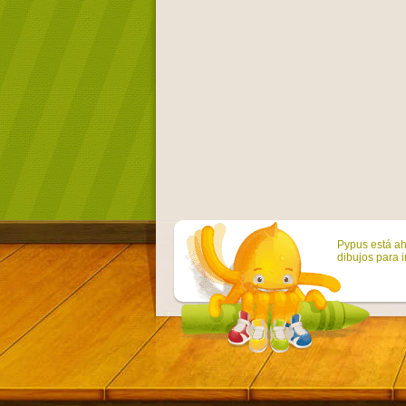
Pypus está ah
dibujos para i