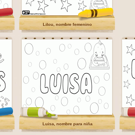
Lilou, nombre femenino
Luisa, nombre para niña