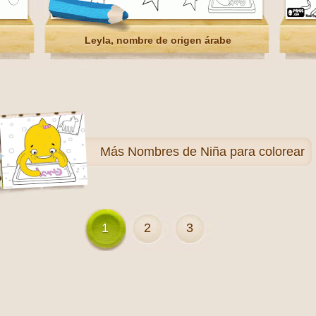
Leyla, nombre de origen árabe
Más
Nombres de Niña para colorear
1
2
3