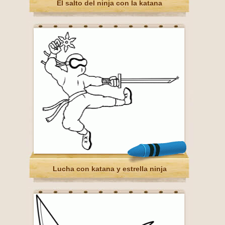
El salto del ninja con la katana
Lucha con katana y estrella ninja