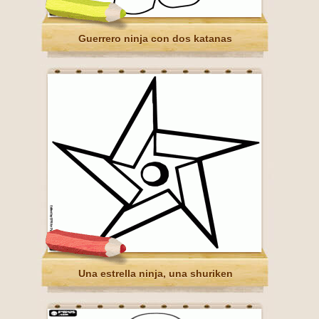
Guerrero ninja con dos katanas
Una estrella ninja, una shuriken