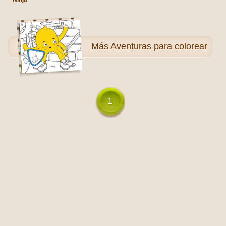
Más
Aventuras para colorear
1