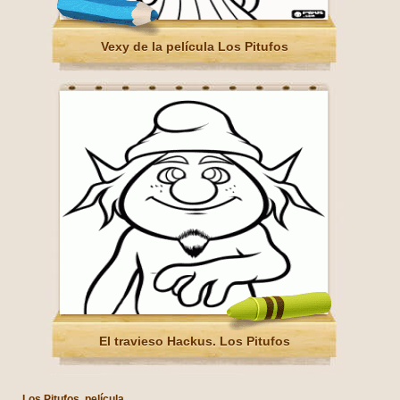
Vexy de la película Los Pitufos
El travieso Hackus. Los Pitufos
Los Pitufos, película