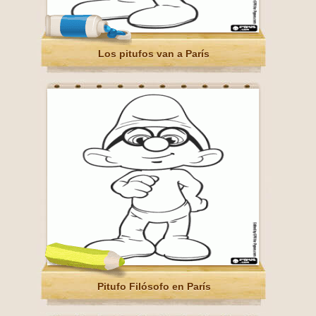
Los pitufos van a París
Pitufo Filósofo en París