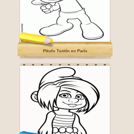
Pitufo Tontín en París