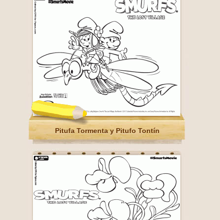
Pitufa Tormenta y Pitufo Tontín