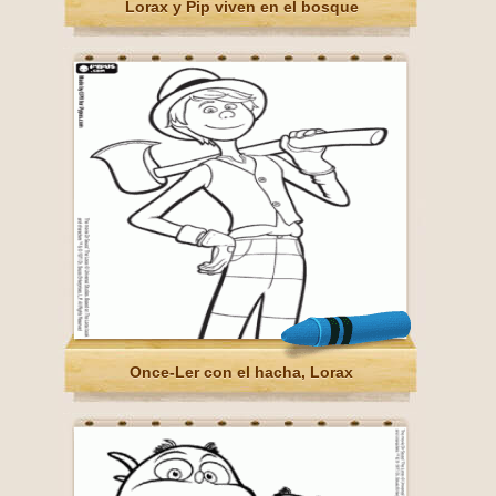
Lorax y Pip viven en el bosque
Once-Ler con el hacha, Lorax