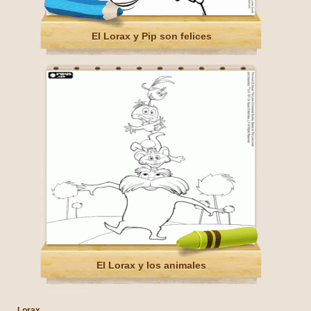
El Lorax y Pip son felices
El Lorax y los animales
Lorax