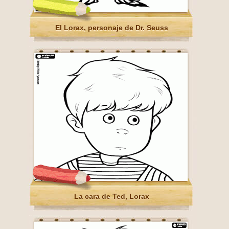
El Lorax, personaje de Dr. Seuss
La cara de Ted, Lorax