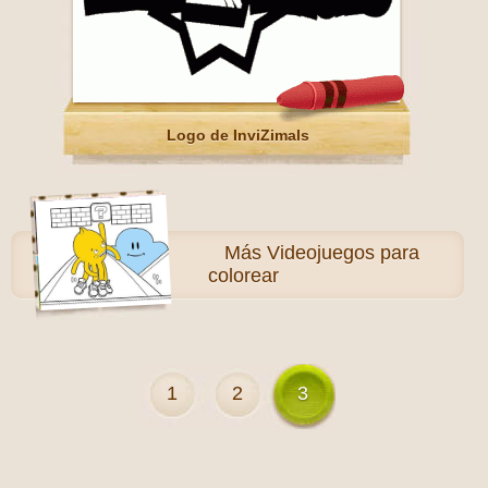
Logo de InviZimals
Más
Videojuegos para
colorear
1
2
3