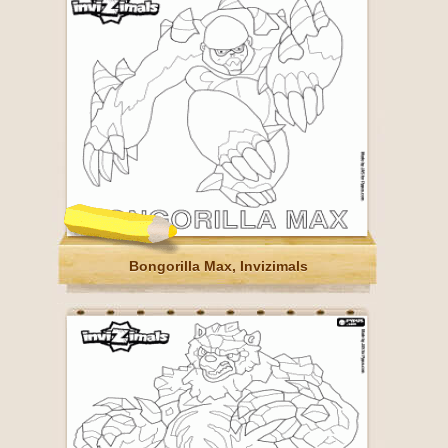
Bongorilla Max, Invizimals