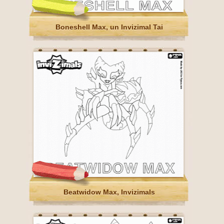
Boneshell Max, un Invizimal Tai
Beatwidow Max, Invizimals