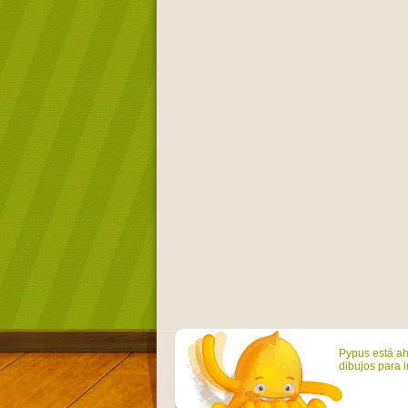
Pypus está ah
dibujos para i