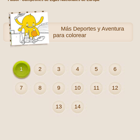
Más
Deportes y Aventura
para colorear
1
2
3
4
5
6
7
8
9
10
11
12
13
14