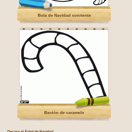
Bola de Navidad sonriente
Bastón de caramelo
Decora el Árbol de Navidad