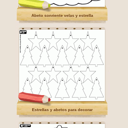
Abeto sonriente velas y estrella
Estrellas y abetos para decorar