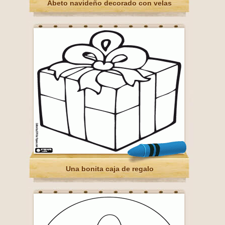
Abeto navideño decorado con velas
Una bonita caja de regalo