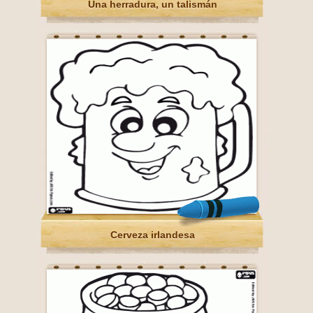
Una herradura, un talismán
Cerveza irlandesa