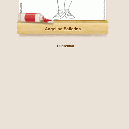
Angelina Ballerina
Publicidad