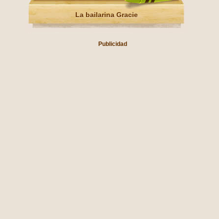
La bailarina Gracie
Publicidad