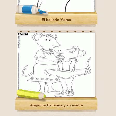
El bailarín Marco
Angelina Ballerina y su madre