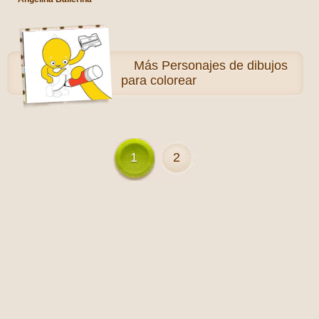
Más
Personajes de dibujos
para colorear
1
2