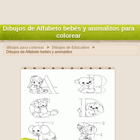
Dibujos de Alfabeto bebés y animalitos para
colorear
dibujos para colorear
Dibujos de Educativo
Dibujos de Alfabeto bebés y animalitos