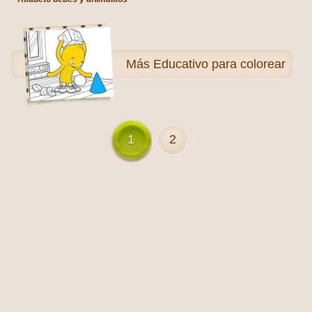
Más
Educativo para colorear
1
2